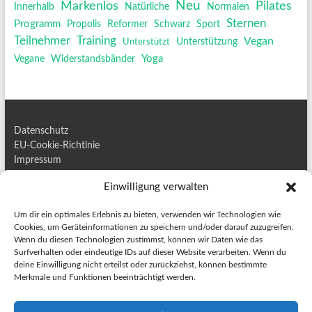
Neu
Pilates
Markenlos
Innerhalb
Natürliche
Normalen
Sternen
Programm
Propolis
Reformer
Schwarz
Sport
Training
Teilnehmer
Vegan
Unterstützt
Unterstützung
Yoga
Vegane
Widerstandsbänder
Datenschutz
EU-Cookie-Richtlnie
Impressum
Kontakt
Einwilligung verwalten
Um dir ein optimales Erlebnis zu bieten, verwenden wir Technologien wie
Cookies, um Geräteinformationen zu speichern und/oder darauf zuzugreifen.
Wenn du diesen Technologien zustimmst, können wir Daten wie das
Surfverhalten oder eindeutige IDs auf dieser Website verarbeiten. Wenn du
deine Einwilligung nicht erteilst oder zurückziehst, können bestimmte
BESUCHER
Merkmale und Funktionen beeinträchtigt werden.
6
6
2
2
7
7
8
8
8
8
8
8