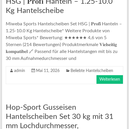
HSG | 𝐏𝐫𝐨𝐟𝐢 Hanteln – 1.25-10.0
Kg Hantelscheibe
Miweba Sports Hantelscheiben Set HSG | 𝐏𝐫𝐨𝐟𝐢 Hanteln –
1.25-10.0 Kg Hantelscheibe* Weitere Produkte von
Miweba Sports* Bewertung: ★★★★★★ 4,6 von 5
Sternen (214 Bewertungen) Produktmerkmale 𝐕𝐢𝐞𝐥𝐬𝐞𝐢𝐭𝐢𝐠
𝐤𝐨𝐦𝐩𝐚𝐭𝐢𝐛𝐞𝐥 🔗 Passend für alle Hantelstangen mit bis zu
30 mm Aufnahmedurchmesser und
admin
Mai 11, 2026
Beliebte Hantelscheiben
Weiterlesen
Hop-Sport Gusseisen
Hantelscheiben Set 30 kg mit 31
mm Lochdurchmesser,