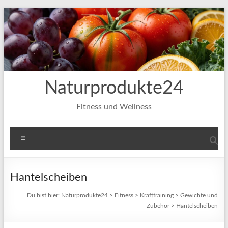
Zum
Inhalt
springen
Naturprodukte24
Fitness und Wellness
Menü
Hantelscheiben
Du bist hier:
Naturprodukte24
>
Fitness
>
Krafttraining
>
Gewichte und
Zubehör
>
Hantelscheiben