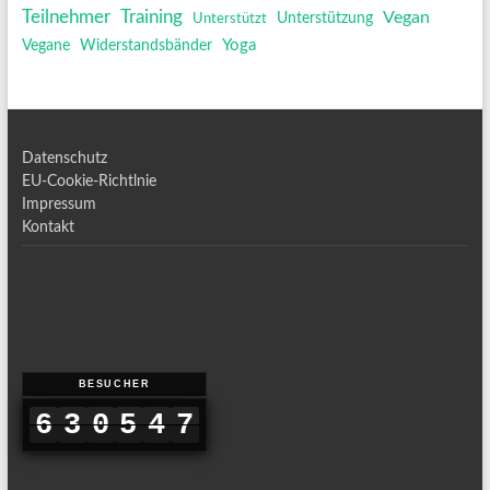
Training
Teilnehmer
Vegan
Unterstützt
Unterstützung
Yoga
Vegane
Widerstandsbänder
Datenschutz
EU-Cookie-Richtlnie
Impressum
Kontakt
BESUCHER
6
6
3
3
0
0
5
5
4
4
7
7