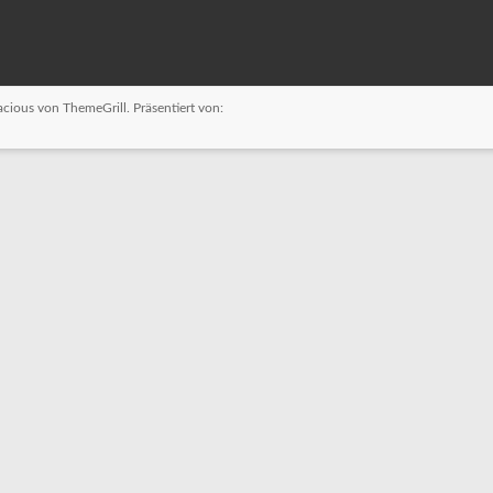
acious
von ThemeGrill. Präsentiert von: