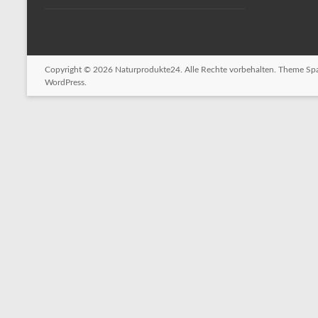
Copyright © 2026
Naturprodukte24
. Alle Rechte vorbehalten. Theme
Sp
WordPress
.