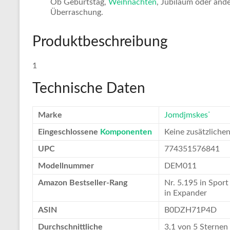
Ob Geburtstag,
Weihnachten
, Jubiläum oder and
Überraschung.
Produktbeschreibung
1
Technische Daten
*
Marke
Jomdjmskes
Eingeschlossene
Komponenten
Keine zusätzlich
UPC
774351576841
Modellnummer
DEM011
Amazon Bestseller-Rang
Nr. 5.195 in Sport 
in Expander
ASIN
B0DZH71P4D
Durchschnittliche
3,1 von 5 Sternen