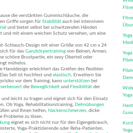
Wide
Fitn
ause die verstärkten Gummischläuche, die
Fitn
en Griffe sorgen für
Stabilität
auch bei intensivem
Übun
ial
und bietet selbst bei schwitzenden Händen
t und mit einem weichen Schutz versehen, um eine
Yoga
Medi
ht-Schlauch-Design mit einer Größe von 42 cm x 24
sich für das
Ganzkörpertraining
von Beinen, Armen,
Yoga
ne schöne Brustpartie, ein sexy Oberteil oder
Pilat
ingt mühelos.
 Handdesign erleichtert das Greifen des flexiblen
Pilat
Das Seil ist hochfest und
elastisch
. Erweitern Sie
Dam
srisiko vor dem Training, kann
unterstützen
bei
d
verbessert
die
Beweglichkeit
und
Flexibilität
der
Wide
Yoga 
und leicht zu tragen und eignet sich für den Einsatz
n. Ob Yoga, Rehabilitationstraining,
Dehnübungen
Hant
füllen und Ihnen helfen,
Nackenschmerzen
, dicke
Guss
 Probleme zu lösen.
kung
eignet es sich nicht nur für den Eigengebrauch,
Kurz
isterte, Yoga-Praktizierende oder Reha-Patienten.
Yoga 