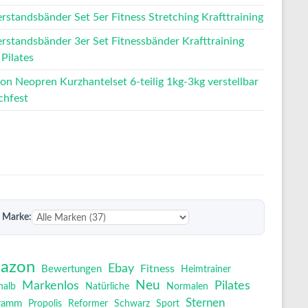
rstandsbänder Set 5er Fitness Stretching Krafttraining
rstandsbänder 3er Set Fitnessbänder Krafttraining
Pilates
ron Neopren Kurzhantelset 6-teilig 1kg-3kg verstellbar
chfest
 Marke:
azon
Ebay
Fitness
Bewertungen
Heimtrainer
Neu
Pilates
Markenlos
halb
Natürliche
Normalen
Sternen
ramm
Propolis
Reformer
Schwarz
Sport