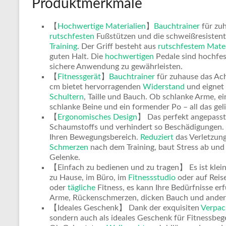
Produktmerkmale
【
Hochwertige Materialien
】
Bauchtrainer
für zuh
rutschfesten
Fußstützen und die schweißresistent
Training
. Der Griff besteht aus
rutschfestem
Mater
guten Halt. Die
hochwertigen
Pedale sind hochfes
sichere Anwendung zu gewährleisten.
【
Fitnessgerät
】
Bauchtrainer
für zuhause das Ac
cm bietet hervorragenden
Widerstand
und eignet 
Schultern
, Taille und Bauch. Ob schlanke Arme, ei
schlanke Beine und ein formender Po – all das gel
【
Ergonomisches Design
】 Das perfekt angepasste
Schaumstoffs und verhindert so Beschädigungen. 
Ihren Bewegungsbereich.
Reduziert
das Verletzung
Schmerzen
nach dem Training, baut Stress ab un
Gelenke.
【Einfach zu bedienen und zu tragen】 Es ist klein 
zu Hause, im Büro, im
Fitnessstudio
oder auf Reise
oder
tägliche
Fitness, es kann Ihre Bedürfnisse er
Arme, Rückenschmerzen, dicken Bauch und andere
【Ideales Geschenk】 Dank der exquisiten
Verpac
sondern auch als ideales Geschenk für Fitnessbege