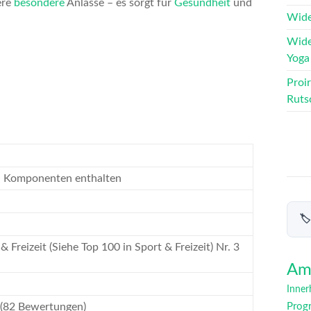
ere
besondere
Anlässe – es sorgt für
Gesundheit
und
Wide
Wide
Yoga 
Proi
Ruts
en Komponenten enthalten
🏷
& Freizeit (Siehe Top 100 in Sport & Freizeit) Nr. 3
Am
Inner
 (82 Bewertungen)
Prog