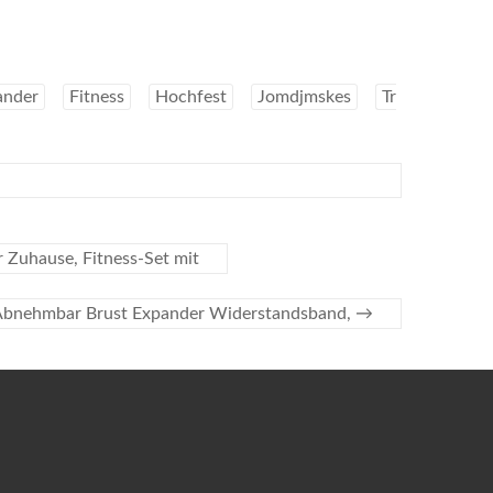
ander
Fitness
Hochfest
Jomdjmskes
Tr
r Zuhause, Fitness-Set mit
5 Abnehmbar Brust Expander Widerstandsband,
→