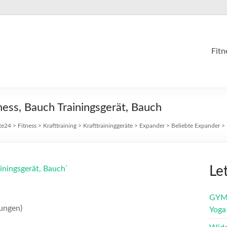
Fitn
ness, Bauch Trainingsgerät, Bauch
te24
>
Fitness
>
Krafttraining
>
Krafttraininggeräte
>
Expander
>
Beliebte Expander
>
Le
*
iningsgerät, Bauch
GYME
ungen)
Yoga 