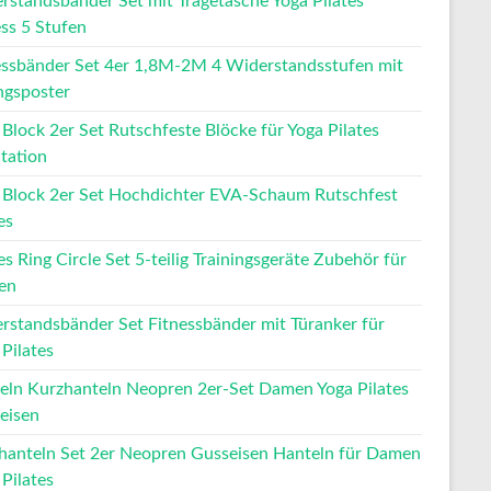
rstandsbänder Set mit Tragetasche Yoga Pilates
ess 5 Stufen
essbänder Set 4er 1,8M-2M 4 Widerstandsstufen mit
gsposter
 Block 2er Set Rutschfeste Blöcke für Yoga Pilates
tation
 Block 2er Set Hochdichter EVA-Schaum Rutschfest
es
es Ring Circle Set 5-teilig Trainingsgeräte Zubehör für
en
rstandsbänder Set Fitnessbänder mit Türanker für
Pilates
eln Kurzhanteln Neopren 2er-Set Damen Yoga Pilates
eisen
hanteln Set 2er Neopren Gusseisen Hanteln für Damen
Pilates