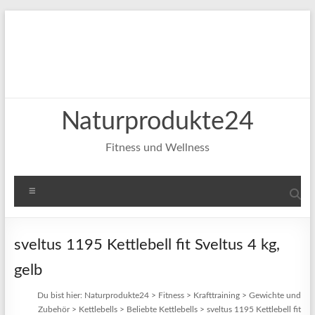
Zum
Inhalt
springen
Naturprodukte24
Fitness und Wellness
Menü
sveltus 1195 Kettlebell fit Sveltus 4 kg,
gelb
Du bist hier:
Naturprodukte24
>
Fitness
>
Krafttraining
>
Gewichte und
Zubehör
>
Kettlebells
>
Beliebte Kettlebells
>
sveltus 1195 Kettlebell fit