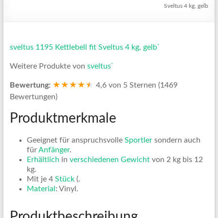
Sveltus 4 kg, gelb
*
sveltus 1195 Kettlebell fit Sveltus 4 kg, gelb
*
Weitere Produkte von
sveltus
★★★★
★
★
Bewertung:
4,6 von 5 Sternen (1469
Bewertungen)
Produktmerkmale
Geeignet für anspruchsvolle
Sportler
sondern auch
für
Anfänger
.
Erhältlich
in
verschiedenen
Gewicht
von 2 kg bis 12
kg.
Mit je 4
Stück
(.
Material
: Vinyl.
Produktbeschreibung