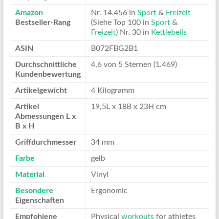
Amazon
Nr. 14.456 in
Sport
&
Freizeit
Bestseller-Rang
(Siehe Top 100 in
Sport
&
Freizeit
) Nr. 30 in
Kettlebells
ASIN
B072FBG2B1
Durchschnittliche
4,6 von 5 Sternen (1.469)
Kundenbewertung
Artikelgewicht
4 Kilogramm
Artikel
19,5L x 18B x 23H cm
Abmessungen L x
B x H
Griffdurchmesser
34 mm
Farbe
gelb
Material
Vinyl
Besondere
Ergonomic
Eigenschaften
Empfohlene
Physical
workouts
for athletes