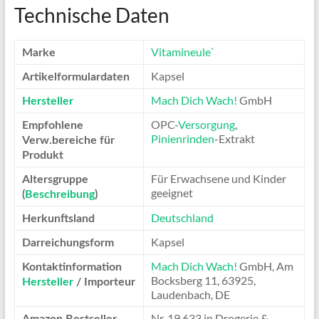
Technische Daten
Vitamineule
*
Marke
Kapsel
Artikelformulardaten
Mach Dich Wach!
GmbH
Hersteller
OPC-
Versorgung
,
Empfohlene
Pinienrinden
-Extrakt
Verw.bereiche für
Produkt
Für Erwachsene und Kinder
Altersgruppe
geeignet
(
Beschreibung
)
Deutschland
Herkunftsland
Kapsel
Darreichungsform
Mach Dich Wach!
GmbH, Am
Kontaktinformation
Bocksberg 11, 63925,
Hersteller
/ Importeur
Laudenbach, DE
Nr. 19.633 in Drogerie &
Amazon Bestseller-