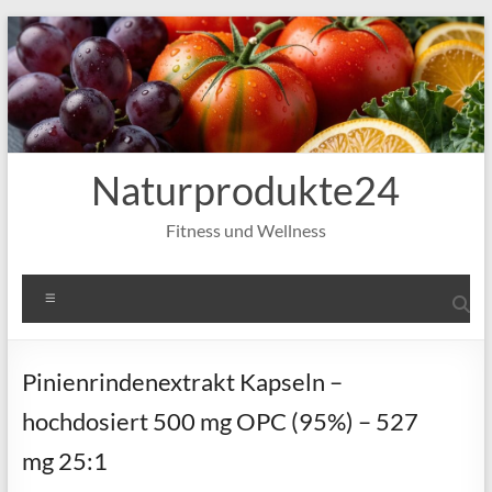
Zum
Inhalt
springen
Naturprodukte24
Fitness und Wellness
Menü
Pinienrindenextrakt Kapseln –
hochdosiert 500 mg OPC (95%) – 527
mg 25:1