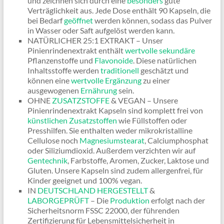
und zeichnen sich durch eine
besonders
gute
Verträglichkeit aus. Jede Dose enthält 90 Kapseln, die
bei Bedarf
geöffnet
werden können, sodass das Pulver
in Wasser oder Saft aufgelöst werden kann.
NATÜRLICHER 25:1 EXTRAKT – Unser
Pinienrindenextrakt enthält
wertvolle sekundäre
Pflanzenstoffe und
Flavonoide
. Diese natürlichen
Inhaltsstoffe werden
traditionell
geschätzt und
können eine
wertvolle
Ergänzung
zu einer
ausgewogenen
Ernährung
sein.
OHNE
ZUSATZSTOFFE
& VEGAN – Unsere
Pinienrindenextrakt Kapseln sind komplett frei von
künstlichen
Zusatzstoffen
wie Füllstoffen oder
Presshilfen. Sie enthalten weder mikrokristalline
Cellulose noch
Magnesiumstearat
, Calciumphosphat
oder Siliziumdioxid. Außerdem verzichten wir auf
Gentechnik
, Farbstoffe, Aromen, Zucker, Laktose und
Gluten. Unsere Kapseln sind zudem allergenfrei, für
Kinder geeignet und 100% vegan.
IN
DEUTSCHLAND HERGESTELLT
&
LABORGEPRÜFT
– Die
Produktion
erfolgt nach der
Sicherheitsnorm FSSC 22000, der führenden
Zertifizierung für Lebensmittelsicherheit in