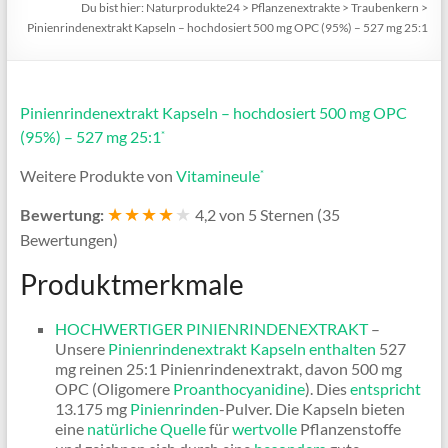
Du bist hier:
Naturprodukte24
>
Pflanzenextrakte
>
Traubenkern
>
Pinienrindenextrakt Kapseln – hochdosiert 500 mg OPC (95%) – 527 mg 25:1
Pinienrindenextrakt Kapseln – hochdosiert 500 mg OPC
(95%) – 527 mg 25:1
*
Weitere Produkte von
Vitamineule
*
★★★★
★
4,2 von 5 Sternen (35
Bewertung:
Bewertungen)
Produktmerkmale
HOCHWERTIGER
PINIENRINDENEXTRAKT
–
Unsere
Pinienrindenextrakt
Kapseln enthalten
527
mg reinen 25:1 Pinienrindenextrakt, davon 500 mg
OPC (Oligomere
Proanthocyanidine
). Dies
entspricht
13.175 mg
Pinienrinden
-Pulver. Die Kapseln bieten
eine
natürliche Quelle
für
wertvolle
Pflanzenstoffe