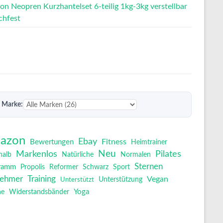
ron Neopren Kurzhantelset 6-teilig 1kg-3kg verstellbar
chfest
 Marke:
azon
Ebay
Fitness
Bewertungen
Heimtrainer
Neu
Pilates
Markenlos
halb
Natürliche
Normalen
Sternen
ramm
Propolis
Reformer
Schwarz
Sport
Training
nehmer
Vegan
Unterstützt
Unterstützung
Yoga
ne
Widerstandsbänder