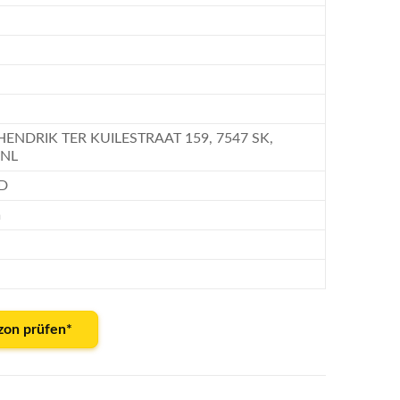
HENDRIK TER KUILESTRAAT 159, 7547 SK,
 NL
D
m
zon prüfen*