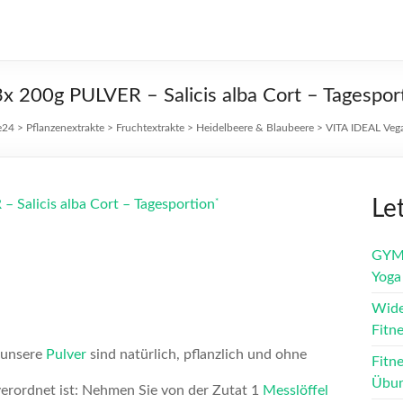
200g PULVER – Salicis alba Cort – Tagespor
e24
>
Pflanzenextrakte
>
Fruchtextrakte
>
Heidelbeere & Blaubeere
>
VITA IDEAL Veg
Le
*
Salicis alba Cort – Tagesportion
GYME
Yoga 
Wide
Fitn
, unsere
Pulver
sind natürlich, pflanzlich und ohne
Fitn
Übun
rdnet ist: Nehmen Sie von der Zutat 1
Messlöffel