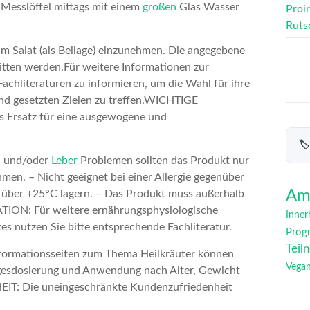
Messlöffel mittags mit einem
großen
Glas Wasser
Proi
Ruts
 im Salat (als Beilage) einzunehmen. Die angegebene
itten werden.Für weitere Informationen zur
chliteraturen zu informieren, um die Wahl für ihre
d gesetzten Zielen zu treffen.WICHTIGE
als Ersatz für eine ausgewogene und
🏷
n und/oder
Leber
Problemen sollten das Produkt nur
en. – Nicht geeignet bei einer Allergie gegenüber
Am
ht über +25°C lagern. – Das Produkt muss außerhalb
TION: Für weitere ernährungsphysiologische
Inner
s nutzen Sie bitte entsprechende Fachliteratur.
Prog
Teil
Informationsseiten zum Thema Heilkräuter können
Vega
gesdosierung und Anwendung nach Alter, Gewicht
IT: Die uneingeschränkte Kundenzufriedenheit