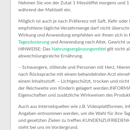
Nehmen Sie von der Zutat 1 Messlöffel morgens und 1 
während der Mahlzeit ein.
Möglich ist auch je nach Präferenz mit Saft, Kefir oder
empfohlene tägliche Verzehrmenge darf nicht überschr
Wirkung und Anwendung empfehlen wir Ihnen sich in Fa
Tagesdosierung
und Anwendung nach Alter, Gewicht un
HINWEISE: Das
Nahrungsergänzungsmittel
gilt nicht 
abwechslungsreiche Ernährung.
– Schwangere, stillende und Personen mit Herz, Niere
nach Rücksprache mit einem behandelnden Arzt einnehm
einem Inhaltsstoff. – Lichtgeschützt, trocken und nic
der Reichweite von Kindern gelagert werden.INFORMA
Eigenschaften und zusätzliche Wirkweisen des Produkte
Auch aus Internetquellen wie z.B. Videoplattformen, 
Angaben entnommen werden, um die Wahl für ihre Ta
und gesetzten Zielen zu treffen.KUNDENZUFRIEDENHE
steht bei uns im Vordergrund.