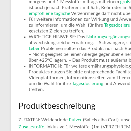
morgens und 1 Messlöffel mittags mit einem
groß
ist auch je nach Präferenz mit Saft, Kefir oder im
empfohlene tägliche
Verzehrmenge darf nicht übe
Für weitere Informationen zur Wirkung und Anwen
zu informieren, um die Wahl für ihre
Tagesdosieru
gesetzten Zielen zu treffen.
WICHTIGE HINWEISE: Das
Nahrungsergänzungsm
abwechslungsreiche Ernährung. – Schwangere, sti
Leber
Problemen sollten das Produkt nur nach Rü
– Nicht geeignet bei einer Allergie gegenüber eine
über +25°C lagern. – Das Produkt muss außerhalb
INFORMATION: Für weitere ernährungsphysiologis
Produktes nutzen Sie bitte entsprechende Fachlite
Videoplattformen, Informationsseiten zum Them
um die Wahl für ihre
Tagesdosierung
und Anwendun
treffen.
Produktbeschreibung
ZUTATEN: Weidenrinde
Pulver
(Salicis alba Cort), uns
Zusatzstoffe
. Inklusive 1 Messlöffel (1ml).VERZEHRE