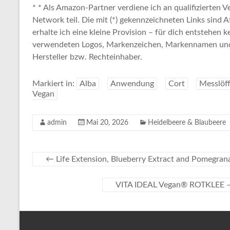
* * Als Amazon-Partner verdiene ich an qualifizierten
Network teil. Die mit (*) gekennzeichneten Links sind A
erhalte ich eine kleine Provision – für dich entstehen k
verwendeten Logos, Markenzeichen, Markennamen und 
Hersteller bzw. Rechteinhaber.
Markiert in:
Alba
Anwendung
Cort
Messlöff
Vegan
admin
Mai 20, 2026
Heidelbeere & Blaubeere
←
Life Extension, Blueberry Extract and Pomegrana
VITA IDEAL Vegan® ROTKLEE – 