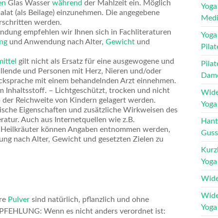
en
Glas Wasser
während
der Mahlzeit ein. Möglich
Yoga
 Salat (als Beilage) einzunehmen. Die angegebene
Medi
rschritten werden.
dung empfehlen wir Ihnen sich in Fachliteraturen
Yoga
ng
und Anwendung nach Alter,
Gewicht
und
Pilat
ittel
gilt nicht als Ersatz für eine ausgewogene und
Pilat
llende und Personen mit Herz, Nieren und/oder
Dam
cksprache mit einem behandelnden Arzt einnehmen.
m Inhaltsstoff. – Lichtgeschützt, trocken und nicht
Wide
 der Reichweite von Kindern gelagert werden.
Yoga 
che Eigenschaften und zusätzliche Wirkweisen des
ratur. Auch aus Internetquellen wie z.B.
Hant
a Heilkräuter können Angaben entnommen werden,
Guss
g nach Alter, Gewicht und gesetzten Zielen zu
Kurz
Yoga 
Wide
Wide
ere
Pulver
sind natürlich, pflanzlich und ohne
Yoga 
MPFEHLUNG: Wenn es nicht anders verordnet ist: