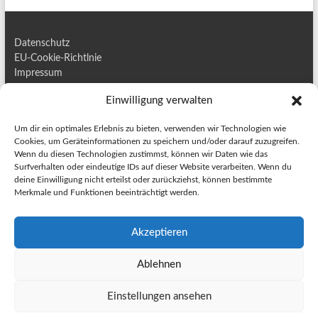
Datenschutz
EU-Cookie-Richtlnie
Impressum
Kontakt
Einwilligung verwalten
Um dir ein optimales Erlebnis zu bieten, verwenden wir Technologien wie
Cookies, um Geräteinformationen zu speichern und/oder darauf zuzugreifen.
Wenn du diesen Technologien zustimmst, können wir Daten wie das
Surfverhalten oder eindeutige IDs auf dieser Website verarbeiten. Wenn du
deine Einwilligung nicht erteilst oder zurückziehst, können bestimmte
BESUCHER
Merkmale und Funktionen beeinträchtigt werden.
6
6
2
2
8
8
3
3
2
2
9
9
Akzeptieren
Ablehnen
Einstellungen ansehen
Copyright © 2026
Naturprodukte24
. Alle Rechte vorbehalten. Theme
Spacious
von ThemeGrill. Präsentiert von:
WordPress
.