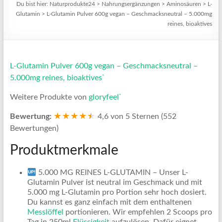
Du bist hier:
Naturprodukte24
>
Nahrungsergänzungen
>
Aminosäuren
>
L-
Glutamin
>
L-Glutamin Pulver 600g vegan – Geschmacksneutral – 5.000mg
reines, bioaktives
L-Glutamin Pulver 600g vegan – Geschmacksneutral –
*
5.000mg reines, bioaktives
*
Weitere Produkte von
gloryfeel
★★★★
★
★
Bewertung:
4,6 von 5 Sternen (552
Bewertungen)
Produktmerkmale
5.000 MG REINES L-GLUTAMIN – Unser L-
Glutamin Pulver ist neutral im Geschmack und mit
5.000 mg L-Glutamin pro Portion sehr hoch dosiert.
Du kannst es ganz einfach mit dem enthaltenen
Messlöffel
portionieren. Wir empfehlen 2 Scoops pro
Tag in 250ml
Flüssigkeit
aufzulösen. Dafür eignet