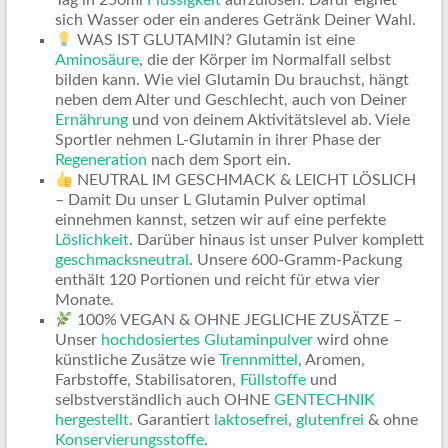
sich Wasser oder ein anderes Getränk Deiner Wahl.
WAS IST GLUTAMIN? Glutamin ist eine
Aminosäure
, die der Körper im Normalfall selbst
bilden kann. Wie viel Glutamin Du brauchst, hängt
neben dem Alter und Geschlecht, auch von Deiner
Ernährung
und von deinem Aktivitätslevel ab. Viele
Sportler nehmen L-Glutamin in ihrer Phase der
Regeneration
nach dem Sport ein.
NEUTRAL IM GESCHMACK & LEICHT LÖSLICH
– Damit Du unser L Glutamin Pulver optimal
einnehmen kannst, setzen wir auf eine perfekte
Löslichkeit
. Darüber hinaus ist unser Pulver komplett
geschmacksneutral
. Unsere 600-Gramm-Packung
enthält 120 Portionen und reicht für etwa vier
Monate.
100% VEGAN & OHNE JEGLICHE ZUSÄTZE –
Unser
hochdosiertes
Glutaminpulver
wird ohne
künstliche Zusätze wie
Trennmittel
, Aromen,
Farbstoffe, Stabilisatoren,
Füllstoffe
und
selbstverständlich auch OHNE
GENTECHNIK
hergestellt
. Garantiert
laktosefrei
,
glutenfrei
& ohne
Konservierungsstoffe
.