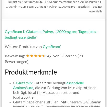
Du bist hier:
Naturprodukte24
>
Nahrungsergänzungen
>
Aminosäuren
>
L-
Glutamin
>
GymBeam L-Glutamin Pulver, 12000mg pro Tagesdosis – bedingt
essentielle
GymBeam L-Glutamin Pulver, 12000mg pro Tagesdosis –
*
bedingt essentielle
*
Weitere Produkte von
GymBeam
★★★★
★
★
Bewertung:
4,6 von 5 Sternen (90
Bewertungen)
Produktmerkmale
L-
Glutamin
: Enthält die bedingt
essentielle
Aminosäure
, die zur Bildung von Muskelproteinen
beiträgt. Ideal für Ausdauersportler und
Kraftsportler.
Glutaminspeicher auffüllen: Mit unserem L-Glutamin
kannst du deine Glutaminspeicher im Körper effektiv