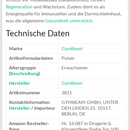
Regeneration
und Wachstum. Zudem dient es als
Energiequelle für Immunzellen und die Darmschleimhaut,
was die allgemeine
Gesundheit
unterstützt
.
Technische Daten
*
Marke
GymBeam
Artikelformulardaten
Pulver
Altersgruppe
Erwachsener
(
Beschreibung
)
*
Hersteller
GymBeam
Artikelnummer
3811
Kontaktinformation
GYMBEAM GMBH, UNTER
Hersteller
/ Importeur
DEN LINDEN 21, 10117,
BERLIN, DE
Amazon Bestseller-
Nr. 16.087 in Drogerie &
Rang
Körperpflege (Siehe Top 100