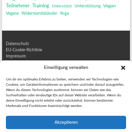
Training
Teilnehmer
Vegan
Unterstützt
Unterstützung
Yoga
Vegane
Widerstandsbänder
Datenschutz
EU-Cookie-Richtlnie
Impressum
Kontakt
Einwilligung verwalten
Um dir ein optimales Erlebnis zu bieten, verwenden wir Technologien wie
Cookies, um Geräteinformationen zu speichern und/oder darauf zuzugreifen.
Wenn du diesen Technologien zustimmst, können wir Daten wie das
Surfverhalten oder eindeutige IDs auf dieser Website verarbeiten. Wenn du
deine Einwilligung nicht erteilst oder zurückziehst, können bestimmte
BESUCHER
Merkmale und Funktionen beeinträchtigt werden.
6
6
2
2
5
5
2
2
8
8
5
5
Akzeptieren