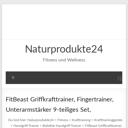
Zum
Inhalt
springen
Naturprodukte24
Fitness und Wellness
Menü
FitBeast Griffkrafttrainer, Fingertrainer,
Unterarmstärker 9-teiliges Set,
Du bist hier:
Naturprodukte24
>
Fitness
>
Krafttraining
>
Krafttraininggeräte
>
Handgriff-Trainer
>
Beliebte Handgriff-Trainer
>
FitBeast Griffkrafttrainer,